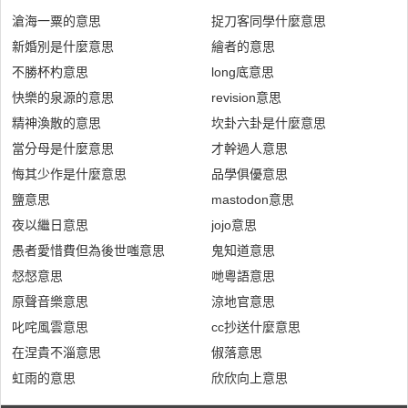
滄海一粟的意思
捉刀客同學什麼意思
新婚別是什麼意思
繪者的意思
不勝杯杓意思
long底意思
快樂的泉源的意思
revision意思
精神渙散的意思
坎卦六卦是什麼意思
當分母是什麼意思
才幹過人意思
悔其少作是什麼意思
品學俱優意思
鹽意思
mastodon意思
夜以繼日意思
jojo意思
愚者愛惜費但為後世嗤意思
鬼知道意思
惄惄意思
哋粵語意思
原聲音樂意思
涼地官意思
叱咤風雲意思
cc抄送什麼意思
在涅貴不淄意思
俶落意思
虹雨的意思
欣欣向上意思