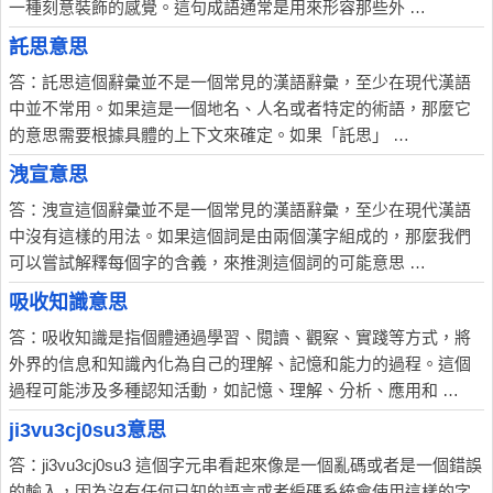
一種刻意裝飾的感覺。這句成語通常是用來形容那些外 …
託思意思
答：託思這個辭彙並不是一個常見的漢語辭彙，至少在現代漢語
中並不常用。如果這是一個地名、人名或者特定的術語，那麼它
的意思需要根據具體的上下文來確定。如果「託思」 …
洩宣意思
答：洩宣這個辭彙並不是一個常見的漢語辭彙，至少在現代漢語
中沒有這樣的用法。如果這個詞是由兩個漢字組成的，那麼我們
可以嘗試解釋每個字的含義，來推測這個詞的可能意思 …
吸收知識意思
答：吸收知識是指個體通過學習、閱讀、觀察、實踐等方式，將
外界的信息和知識內化為自己的理解、記憶和能力的過程。這個
過程可能涉及多種認知活動，如記憶、理解、分析、應用和 …
ji3vu3cj0su3意思
答：ji3vu3cj0su3 這個字元串看起來像是一個亂碼或者是一個錯誤
的輸入，因為沒有任何已知的語言或者編碼系統會使用這樣的字