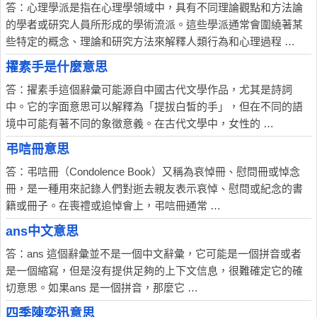
答：心理學派是指在心理學領域中，具有不同理論觀點和方法論
的學者或研究人員所形成的學術流派。這些學派通常會圍繞著某
些特定的概念、理論和研究方法來解釋人類行為和心理過程 …
擢素手是什麼意思
答：擢素手這個辭彙可能源自中國古代文學作品，尤其是詩詞
中。它的字面意思可以解釋為「提拔白皙的手」，但在不同的語
境中可能有著不同的象徵意義。在古代文學中，女性的 …
弔唁冊意思
答：弔唁冊（Condolence Book）又稱為哀悼冊、慰問冊或悼念
冊，是一種用來記錄人們對逝去親友表示哀悼、慰問或紀念的書
籍或冊子。在喪禮或追悼會上，弔唁冊通常 …
ans中文意思
答：ans 這個辭彙並不是一個中文辭彙，它可能是一個拼音或者
是一個縮寫，但是沒有提供足夠的上下文信息，很難確定它的確
切意思。如果ans 是一個拼音，那麼它 …
四季陳奕迅意思