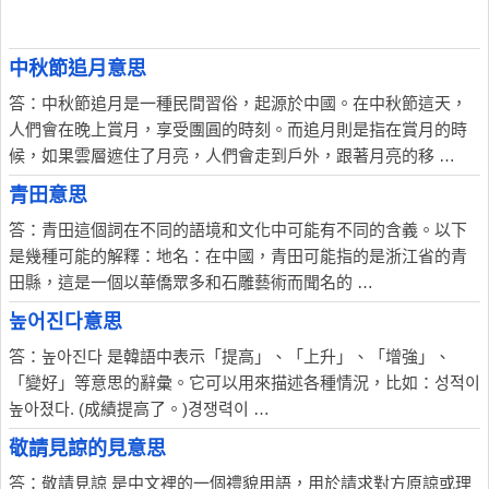
中秋節追月意思
答：中秋節追月是一種民間習俗，起源於中國。在中秋節這天，
人們會在晚上賞月，享受團圓的時刻。而追月則是指在賞月的時
候，如果雲層遮住了月亮，人們會走到戶外，跟著月亮的移 …
青田意思
答：青田這個詞在不同的語境和文化中可能有不同的含義。以下
是幾種可能的解釋：地名：在中國，青田可能指的是浙江省的青
田縣，這是一個以華僑眾多和石雕藝術而聞名的 …
높어진다意思
答：높아진다 是韓語中表示「提高」、「上升」、「增強」、
「變好」等意思的辭彙。它可以用來描述各種情況，比如：성적이
높아졌다. (成績提高了。)경쟁력이 …
敬請見諒的見意思
答：敬請見諒 是中文裡的一個禮貌用語，用於請求對方原諒或理