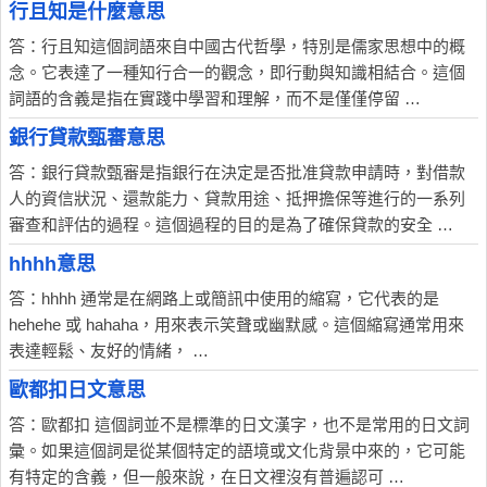
行且知是什麼意思
答：行且知這個詞語來自中國古代哲學，特別是儒家思想中的概
念。它表達了一種知行合一的觀念，即行動與知識相結合。這個
詞語的含義是指在實踐中學習和理解，而不是僅僅停留 …
銀行貸款甄審意思
答：銀行貸款甄審是指銀行在決定是否批准貸款申請時，對借款
人的資信狀況、還款能力、貸款用途、抵押擔保等進行的一系列
審查和評估的過程。這個過程的目的是為了確保貸款的安全 …
hhhh意思
答：hhhh 通常是在網路上或簡訊中使用的縮寫，它代表的是
hehehe 或 hahaha，用來表示笑聲或幽默感。這個縮寫通常用來
表達輕鬆、友好的情緒， …
歐都扣日文意思
答：歐都扣 這個詞並不是標準的日文漢字，也不是常用的日文詞
彙。如果這個詞是從某個特定的語境或文化背景中來的，它可能
有特定的含義，但一般來說，在日文裡沒有普遍認可 …