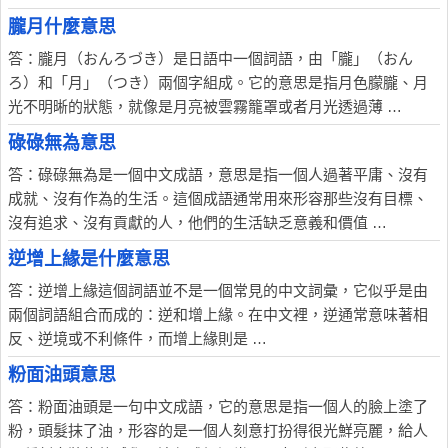
朧月什麼意思
答：朧月（おんろづき）是日語中一個詞語，由「朧」（おん
ろ）和「月」（つき）兩個字組成。它的意思是指月色朦朧、月
光不明晰的狀態，就像是月亮被雲霧籠罩或者月光透過薄 …
碌碌無為意思
答：碌碌無為是一個中文成語，意思是指一個人過著平庸、沒有
成就、沒有作為的生活。這個成語通常用來形容那些沒有目標、
沒有追求、沒有貢獻的人，他們的生活缺乏意義和價值 …
逆增上緣是什麼意思
答：逆增上緣這個詞語並不是一個常見的中文詞彙，它似乎是由
兩個詞語組合而成的：逆和增上緣。在中文裡，逆通常意味著相
反、逆境或不利條件，而增上緣則是 …
粉面油頭意思
答：粉面油頭是一句中文成語，它的意思是指一個人的臉上塗了
粉，頭髮抹了油，形容的是一個人刻意打扮得很光鮮亮麗，給人