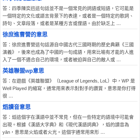
答：四季陳奕迅這句話並不是一個常見的詞語或短語，它可能是
一個特定的文化或語言背景下的表達，或者是一個特定的歌詞、
詩句、文章段落，或者是某種方言或俚語。由於缺乏上 …
徐庶進曹營的意思
答：徐庶進曹營這句話源自中國古代三國時期的歷史典籍《三國
演義》，後來也成為了中國的一句成語，用來比喻有才能的人進
入了一個不適合自己的環境，或者被迫與自己的敵人或 …
英雄聯盟wp意思
答：在遊戲《英雄聯盟》（League of Legends, LoL）中，WP 是
Well Played 的縮寫，通常用來表示對對手的讚賞，意思是你打得
很 …
熖讀音意思
答：熖這個字在漢語中並不常見，但在一些特定的語境中可能會
出現。根據《漢語大字典》和《現代漢語詞典》，熖的讀音為
yǎn，意思是火焰或者火光。這個字通常用來形 …