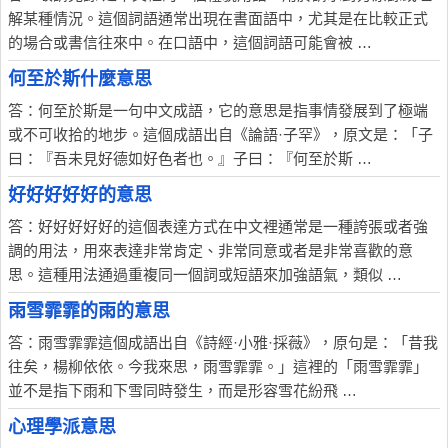
解某種情況。這個詞語通常出現在書面語中，尤其是在比較正式
的場合或書信往來中。在口語中，這個詞語可能會被 …
何至於斯什麼意思
答：何至於斯是一句中文成語，它的意思是指事情發展到了極端
或不可收拾的地步。這個成語出自《論語·子罕》，原文是：「子
曰：『吾未見好德如好色者也。』子曰：『何至於斯 …
好好好好好的意思
答：好好好好好的這個表達方式在中文裡通常是一種誇張或者強
調的用法，用來表達非常肯定、非常同意或者是非常喜歡的意
思。這種用法通過重複同一個詞或短語來加強語氣，類似 …
雨雪霏霏的雨的意思
答：雨雪霏霏這個成語出自《詩經·小雅·採薇》，原句是：「昔我
往矣，楊柳依依。今我來思，雨雪霏霏。」這裡的「雨雪霏霏」
並不是指下雨和下雪同時發生，而是形容雪花紛飛 …
心理學派意思