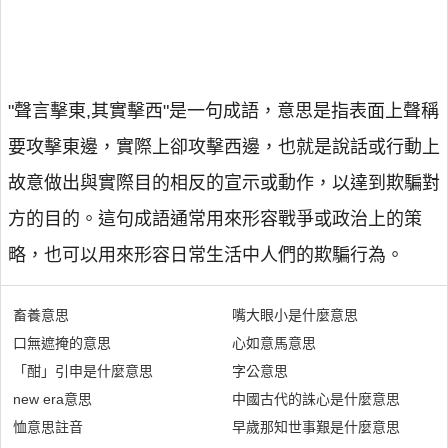
"聲言擊東,其實擊西"是一句成語，意思是指表面上聲稱
要攻擊東邊，實際上卻攻擊西邊，也就是說話或行動上
故意做出與實際目的相反的宣示或動作，以達到欺騙對
方的目的。這句成語通常用來形容戰爭或政治上的策
略，也可以用來形容日常生活中人們的欺騙行為。
畜養意思
嘴大眼小是什麼意思
口無遮掩的意思
心如意馬意思
「酣」引申是什麼意思
字公意思
new era意思
中國古代的誅心是什麼意思
恤意思註音
早歲那知世事艱是什麼意思