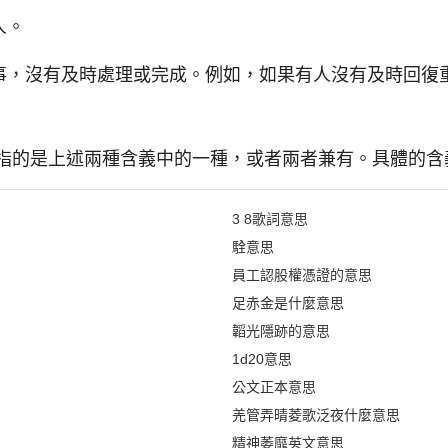
人。
事，沒有及時處理或完成。例如，如果有人沒有及時回復
可能指的是上述兩種含義中的一種，或者兩者兼有。具體的
3 8歌詞意思
駩意思
員工認股權憑證的意思
足赤金是什麼意思
韜光隱跡的意思
1d20意思
公文正本意思
羌管弄晴菱歌泛夜什麼意思
精神萎靡英文意思