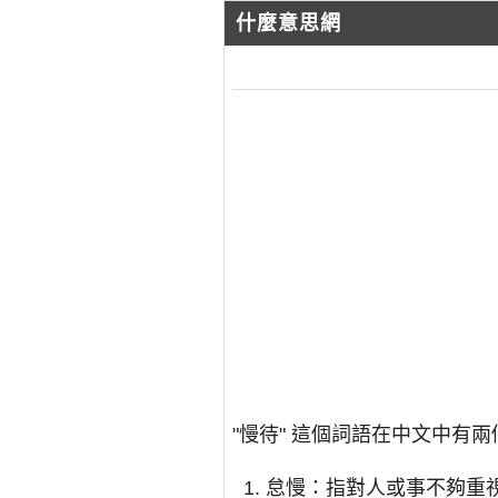
什麼意思網
"慢待" 這個詞語在中文中有
怠慢：指對人或事不夠重