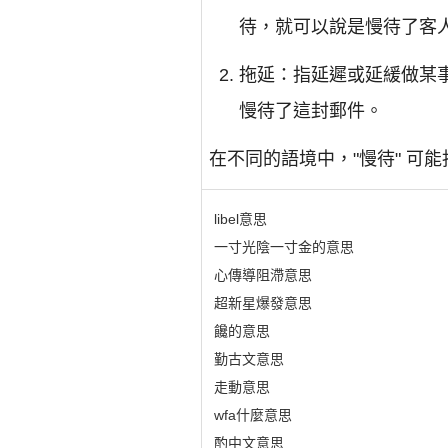
待，就可以說是慢待了客
拖延：指延遲或延緩做某
慢待了這封郵件。
在不同的語境中，"慢待" 
libel意思
一寸光陰一寸金的意思
心傳導阻滯意思
超新星爆發意思
饞的意思
勤古文意思
走動意思
wfa什麼意思
酌中文意思