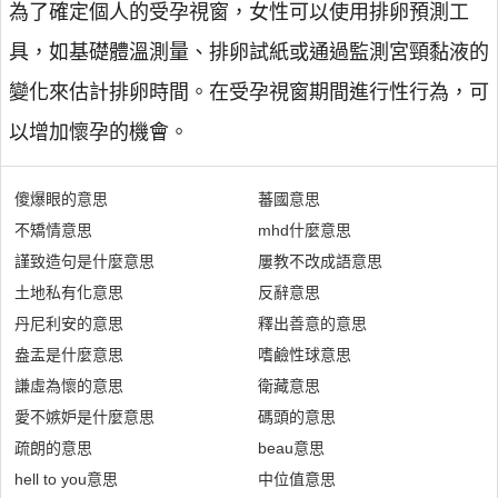
為了確定個人的受孕視窗，女性可以使用排卵預測工
具，如基礎體溫測量、排卵試紙或通過監測宮頸黏液的
變化來估計排卵時間。在受孕視窗期間進行性行為，可
以增加懷孕的機會。
傻爆眼的意思
蕃國意思
不矯情意思
mhd什麼意思
謹致造句是什麼意思
屢教不改成語意思
土地私有化意思
反辭意思
丹尼利安的意思
釋出善意的意思
盎盂是什麼意思
嗜鹼性球意思
謙虛為懷的意思
衛藏意思
愛不嫉妒是什麼意思
碼頭的意思
疏朗的意思
beau意思
hell to you意思
中位值意思