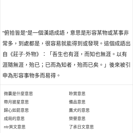
"俯拾皆是"是一個漢語成語，意思是形容某物或某事非
常多，到處都是，很容易就能得到或發現。這個成語出
自《莊子·外物》：「吾生也有涯，而知也無涯。以有
涯隨無涯，殆已；已而為知者，殆而已矣。」後來被引
申為形容事物多而易得。
微囊是什麼意思
聆賞意思
帶月披星意思
備品意思
歸心如箭意思
鷹犬的意思
成局的意思
榮譽意思
ntr英文意思
了承日文意思