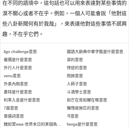
在不同的語境中，這句話也可以用來表達對某些事情的
漠不關心或者不在乎。例如，一個人可能會說「他對這
些八卦新聞何有於我哉」，來表達他對這些事情不感興
趣，不在乎它們。
ligo challenge意思
國語大辭典中單字甄是什麼意思
複價是什麼意思
粢的意思
外行人什麼意思
悖逆的意思
venu意思
照肺意思
外柔內剛意思
人師子意思
產特是什麼意思
斗酒學士意思
利率入息是什麼意思
如芒在背如鯁在喉意思
7面意思
懶惰故無匹的意思
褒揚詞意思
격意思
魏如萱waa-世界末日的某個角落歌詞的意思
fwvga是什麼意思