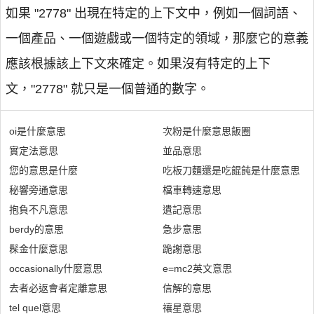
如果 "2778" 出現在特定的上下文中，例如一個詞語、
一個產品、一個遊戲或一個特定的領域，那麼它的意義
應該根據該上下文來確定。如果沒有特定的上下
文，"2778" 就只是一個普通的數字。
oi是什麼意思
次粉是什麼意思飯圈
實定法意思
並品意思
您的意思是什麼
吃板刀麵還是吃餛飩是什麼意思
秘響旁通意思
檔車轉速意思
抱負不凡意思
遺記意思
berdy的意思
急步意思
髹金什麼意思
跪謝意思
occasionally什麼意思
e=mc2英文意思
去者必返會者定離意思
信解的意思
tel quel意思
禳星意思