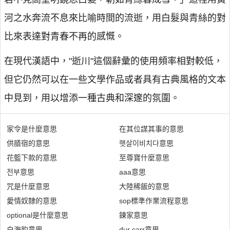
河之水奔流不息來比喻時間的流逝，用白髮與青絲的對
比來表達對青春不再的感慨。
在現代漢語中，"逝川"這個辭彙的使用頻率相對較低，
但它仍然可以在一些文學作品或者具有古典風格的文本
中見到，用以增添一種古典和深邃的氛圍。
家令是什麼意思
在其位謀其事的意思
供膳宿的意思
햇살이비치다意思
花籃下款的意思
至尊寶什麼意思
전부意思
aaa意思
咒是什麼意思
大陸稀飯的意思
愛情奴隸的意思
sop標準作業流程意思
optional是什麼意思
鍊家意思
白海豹意思
dur carr意思