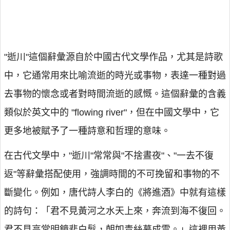
"逝川"這個辭彙源自於中國古代文學作品，尤其是詩歌
中，它通常用來比喻流逝的時光或事物，表達一種對過
去事物的懷念或者對時間流逝的感慨。這個辭彙的含義
類似於英文中的 "flowing river"，但在中國文學中，它
更多地被賦予了一種詩意和哲理的意味。
在古代文學中，"逝川"常常與"不捨晝夜"、"一去不復
返"等辭彙搭配使用，強調時間的不可挽留和事物的不
斷變化。例如，唐代詩人李白的《將進酒》中就有這樣
的詩句：「君不見黃河之水天上來，奔流到海不復回。
君不見高堂明鏡悲白髮，朝如青絲暮成雪。」這裡用黃