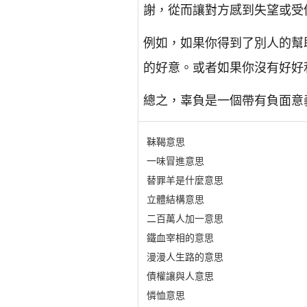
謝，從而讓對方感到失望或受
例如，如果你得到了別人的幫
的好意。或者如果你沒有好好
總之，辜負是一個帶有負面意
靺鞨意思
一味冒進意思
替罪羊是什麼意思
立體結構意思
二百萬人加一意思
鐵血宰相的意思
漫漫人生路的意思
債權讓與人意思
憐恤意思