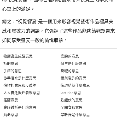
心靈上的滿足。
總之，"視覺饗宴"是一個用來形容視覺藝術作品極具美
感和震撼力的詞語，它強調了這些作品能夠給觀眾帶來
如同享受盛宴一般的愉悅體驗。
物腐蟲生成語意思
膏腴的意思
抽的意思
佾生是什麼意思
手植的意思
嘶喊的意思
徒手潛水是什麼意思
爾與我詐的意思
愧怍的意思和反義詞
銜環結草什麼意思
人人自危欲畔者眾意思
last ride意思
羅薩意思
跌起伏的意思
腹膜透析是什麼意思
全開女孩意思
納命意思
學幹祿是什麼意思