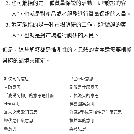
也可能指的是一種質量保證的活動，即"驗證的客
人"，也就是對產品或者服務進行質量保證的人員。
還可能指的是一種市場調研的工作，即"驗證的客
人"，也就是對市場進行調研的人員。
但是，這些解釋都是推測性的，具體的含義還需要根據
具體的語境來確定。
對仗句的意思
구분하다意思
宣疏意思
刷酸是什麼意思
「我受阿柳」的意思是什麼
江楓漁火的意思
cica意思
祥雲圖案意思
無人之境歌詞意思
流感a型抗原陽性是什麼意思
埋伏是什麼意思
損益率的意思
麈意思
將意思是