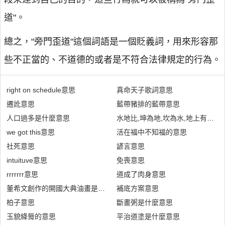
道"。
總之，"旁門歪道"這個詞語是一個貶義詞，用來形容那
些不正當的、不道德的或者是不符合法律規定的行為。
right on schedule意思
真命天子歌詞意思
遷訛意思
藍帶豬排的藍帶意思
人口過多是什麼意思
水地比,坤為地,坎為水,地上有水是
we got this意思
活在福中不知福的意思
社死意思
諺言意思
intuituve意思
免喪意思
rrrrrrr意思
道成了肉身意思
董希文創作的開國大典油畫是什麼意思
補底方案意思
柏子意思
斷畫粥是什麼意思
玉貌絳脣的意思
平治道塗是什麼意思