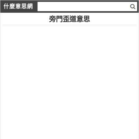
什麼意思網
旁門歪道意思