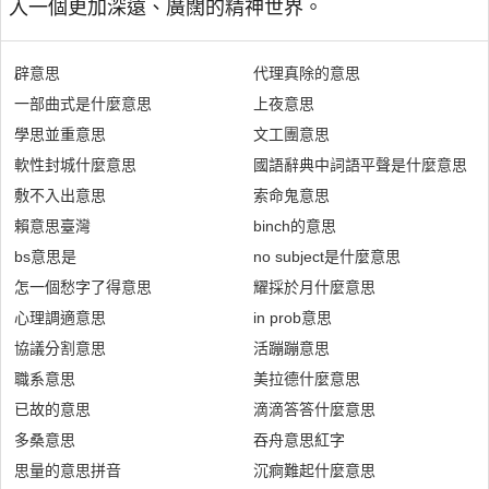
入一個更加深遠、廣闊的精神世界。
辟意思
代理真除的意思
一部曲式是什麼意思
上夜意思
學思並重意思
文工團意思
軟性封城什麼意思
國語辭典中詞語平聲是什麼意思
敷不入出意思
索命鬼意思
賴意思臺灣
binch的意思
bs意思是
no subject是什麼意思
怎一個愁字了得意思
耀採於月什麼意思
心理調適意思
in prob意思
協議分割意思
活蹦蹦意思
職系意思
美拉德什麼意思
已故的意思
滴滴答答什麼意思
多桑意思
吞舟意思紅字
思量的意思拼音
沉痾難起什麼意思