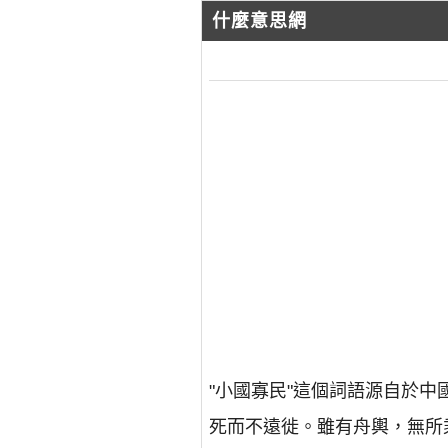
什麼意思網
"小國寡民"這個詞語源自於
死而不遠徙。雖有舟輿，無所