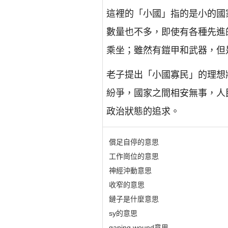
這裡的「小國」指的是小的國
數量也不多，即使有各種先進
乘坐；雖然有鎧甲和武器，但
老子提出「小國寡民」的理想
紛爭，國家之間相安無事，人
政治狀態的追求。
償足自停的意思
工作崗位的意思
神經沖動意思
收窄的意思
鏈子是什麼意思
sy的意思
gaping wound意思