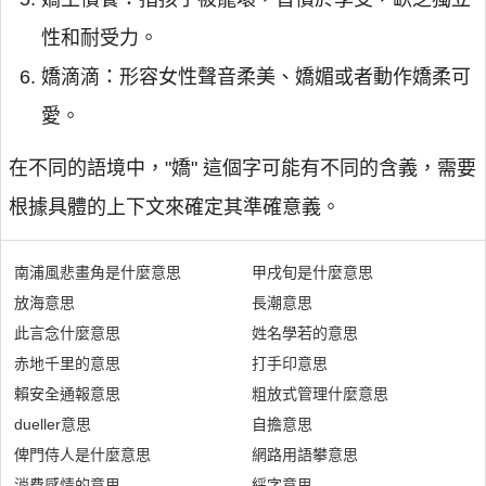
性和耐受力。
嬌滴滴：形容女性聲音柔美、嬌媚或者動作嬌柔可
愛。
在不同的語境中，"嬌" 這個字可能有不同的含義，需要
根據具體的上下文來確定其準確意義。
南浦風悲畫角是什麼意思
甲戌旬是什麼意思
放海意思
長潮意思
此言念什麼意思
姓名學若的意思
赤地千里的意思
打手印意思
賴安全通報意思
粗放式管理什麼意思
dueller意思
自擔意思
俾門侍人是什麼意思
網路用語攀意思
消費感情的意思
綵字意思