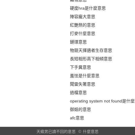
硬度hra是什麼意思
陣容龐大意思
紅艷煞的意思
打麥什麼意思
鏈環意思
物競天擇適者生存意思
長短相形高下相傾意思
下手糞意思
羞怯是什麼意思
聞雷失箸意思
過檔意思
operating system not found是
御姐的意思
afc意思
天蠍男已讀不回的意思
©
什麼意思