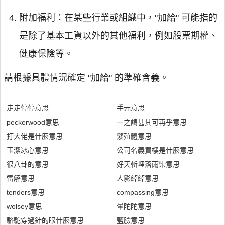
附加福利：在某些行業或組織中，"加給" 可能指的
是除了基本工資以外的其他福利，例如股票期權、
健康保險等。
請根據具體情況確定 "加給" 的準確含義。
走走停停意思
手元意思
peckerwood意思
一之謂甚其可再乎意思
打大佬是什麼意思
繁殖體意思
玉潔冰心意思
公司名義買樓是什麼意思
很八卦的意思
好天斬埋落雨柴意思
雷解意思
人影綽綽意思
tenders意思
compassing意思
wolsey意思
暈陀陀意思
駱駝穿過針的眼什麼意思
鹽臉意思