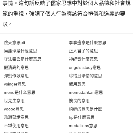
事情。這句話反映了儒家思想中對於個人品德和社會規
範的重視，強調了個人行為應該符合禮儀和道義的要
求。
陰天意思ptt
拳拳盛意是什麼意思
烏龍球是什麼意思
正人君子的意思
守法奉公是什麼意思
神經質什麼意思
假清高的意思
engels study意思
彈劍作歌意思
珍惜且珍惜的意思
vsinger意思
起用意思
menu是什么意思
memudahkan意思
世先生意思
懊喪的意思
yoooo意思
崎嶇的意思是什麼
滌瑕蕩垢意思
hp是什麼意思
不堪使用意思
medallions意思