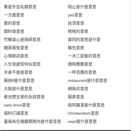
繁星外加名額意思
阻止是什麼意思
一方面意思
yas意思
嘗的意思
逃頂意思
塑料袋意思
咾咾的意思
竹解虛心是我師意思
雷同的意思是什麼
親家兩免意思
瞎包意思
心領歌詞意思
一沐三捉髮的意思
人生到處知何似意思
適時應務意思
半身不遂遂意思
一呼百應的意思
橫拍fl是什麼意思
restaurant是什麼意思
大致是什麼意思
網魚的意思
煮豆燃豆萁的全詩意思
圓夢意思
sata drive意思
殺阿羅漢是什麼意思
插科打諢意思
christendom意思
臺端尚在揭露期限內是什麼意思
wapl是什麼意思