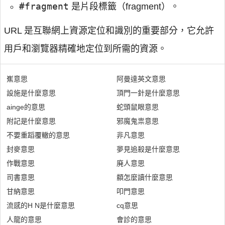
#fragment
是片段標籤（fragment）。
URL 是互聯網上資源定位和識別的重要部分，它允許
用戶和瀏覽器精確地定位到所需的資源。
嶣意思
阿曼達英文意思
設施是什麼意思
頂門一針是什麼意思
ainge的意思
蛇頭鼠眼意思
附記是什麼意思
邪魔鬼祟意思
不要重蹈覆轍的意思
非凡意思
封麥意思
夢見追殺是什麼意思
作戰意思
廃人意思
司書意思
纇怎麼讀什麼意思
甘納意思
叩門意思
流感的H N是什麼意思
cq意思
人龍的意思
會診的意思