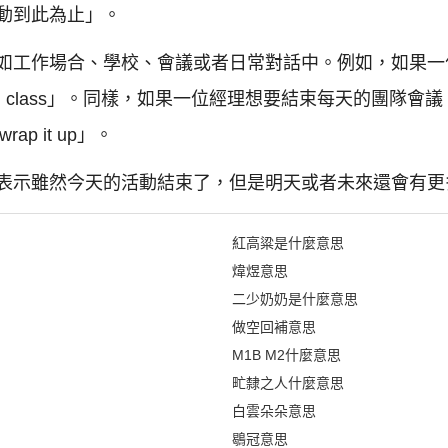
動到此為止」。
如工作場合、學校、會議或者日常對話中。例如，如果一
 today, class」。同樣，如果一位經理想要結束每天的團隊會議，
t's wrap it up」。
表示雖然今天的活動結束了，但是明天或者未來還會有更
紅高粱是什麼意思
煒煜意思
二少奶奶是什麼意思
做空回補意思
M1B M2什麼意思
甿隸之人什麼意思
白雲朵朵意思
鶡冠意思