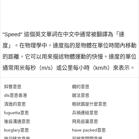
"Speed" 這個英文單詞在中文中通常被翻譯為「速
度」。在物理學中，速度指的是物體在單位時間內移動
的距離，它可以用來描述物體運動的快慢。速度的單位
通常用米每秒（m/s）或公里每小時（km/h）來表示。
斜瞥意思
繝的意思
dls意思香港
皴法意思
清逸的意思
樹狀圖是什麼意思
fuguetta意思
兵禍連結意思
後設溝通意思
飛鳥返巢意思
burglary意思
have packed意思
換羽移宮意思
孤陋寡聞聞意思