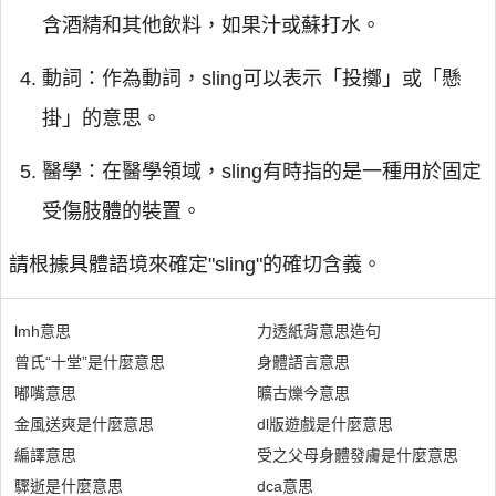
含酒精和其他飲料，如果汁或蘇打水。
動詞：作為動詞，sling可以表示「投擲」或「懸
掛」的意思。
醫學：在醫學領域，sling有時指的是一種用於固定
受傷肢體的裝置。
請根據具體語境來確定"sling"的確切含義。
lmh意思
力透紙背意思造句
曾氏“十堂”是什麼意思
身體語言意思
嘟嘴意思
曠古爍今意思
金風送爽是什麼意思
dl版遊戲是什麼意思
編譯意思
受之父母身體發膚是什麼意思
驟逝是什麼意思
dca意思