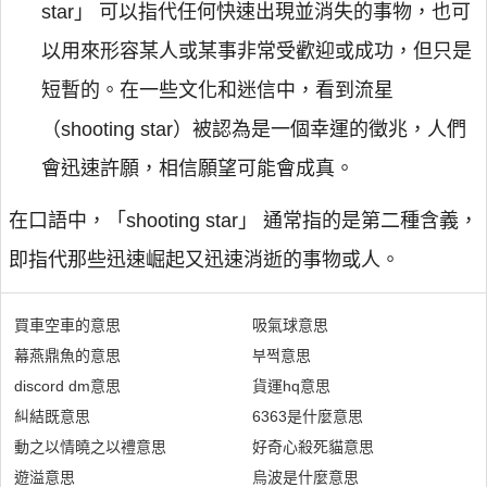
star」 可以指代任何快速出現並消失的事物，也可
以用來形容某人或某事非常受歡迎或成功，但只是
短暫的。在一些文化和迷信中，看到流星
（shooting star）被認為是一個幸運的徵兆，人們
會迅速許願，相信願望可能會成真。
在口語中，「shooting star」 通常指的是第二種含義，
即指代那些迅速崛起又迅速消逝的事物或人。
買車空車的意思
吸氣球意思
幕燕鼎魚的意思
부쩍意思
discord dm意思
貨運hq意思
糾結既意思
6363是什麼意思
動之以情曉之以禮意思
好奇心殺死貓意思
遊溢意思
烏波是什麼意思