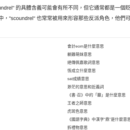
undrel" 的具體含義可能會有所不同，但它通常都是一
"scoundrel" 也常常被用來形容那些反派角色，他
會計eom是什麼意思
躺雞萌妹意思
絕傳佩嘉歌詞意思
恆成立什麼意思
sat成績意思
渺茫的意思和近義詞
《書·召》中的「籲」是什麼意思
王者之師意思
虎斑色意思
《國語字典》中漢字“鼎”是什麼意
拆禮物意思