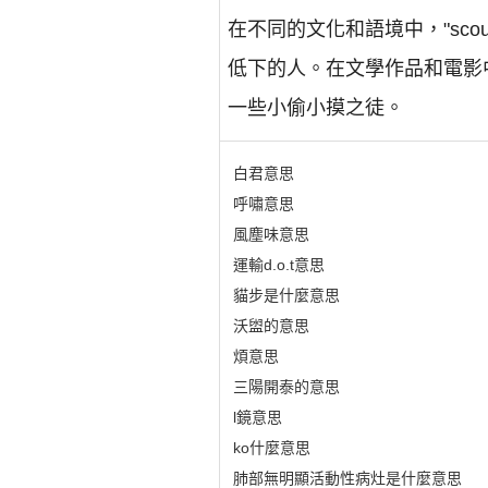
在不同的文化和語境中，"sco
低下的人。在文學作品和電影中，
一些小偷小摸之徒。
白君意思
呼嘯意思
風塵味意思
運輸d.o.t意思
貓步是什麼意思
沃盥的意思
煩意思
三陽開泰的意思
l鏡意思
ko什麼意思
肺部無明顯活動性病灶是什麼意思