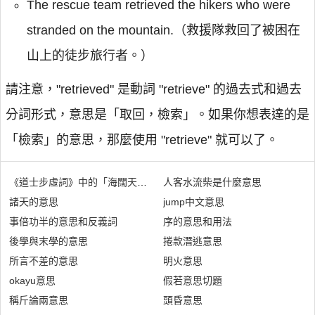
The rescue team retrieved the hikers who were
stranded on the mountain.（救援隊救回了被困在
山上的徒步旅行者。）
請注意，"retrieved" 是動詞 "retrieve" 的過去式和過去
分詞形式，意思是「取回，檢索」。如果你想表達的是
「檢索」的意思，那麼使用 "retrieve" 就可以了。
《道士步虛詞》中的「海闊天空」是什麼意思
人客水流柴是什麼意思
諸天的意思
jump中文意思
事倍功半的意思和反義詞
序的意思和用法
後學與末學的意思
捲款潛逃意思
所言不差的意思
明火意思
okayu意思
假若意思切題
稱斤論兩意思
頭昏意思