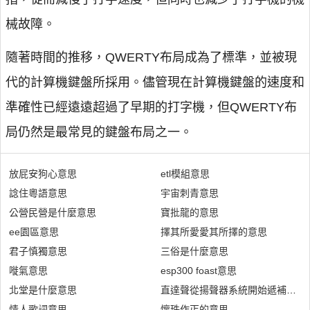
械故障。
隨著時間的推移，QWERTY布局成為了標準，並被現
代的計算機鍵盤所採用。儘管現在計算機鍵盤的速度和
準確性已經遠遠超過了早期的打字機，但QWERTY布
局仍然是最常見的鍵盤布局之一。
放屁安狗心意思
etl模組意思
諗住粵語意思
宇宙刺青意思
公營民營是什麼意思
寶批龍的意思
ee園區意思
擇其所愛愛其所擇的意思
君子慎獨意思
三俗是什麼意思
嘥氣意思
esp300 foast意思
北堂是什麼意思
直達聲從揚聲器系統開始遞補減是
情人歌詞意思
懷珠作丐的意思