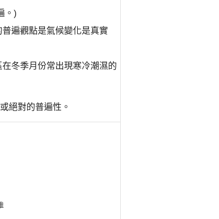
普遍。)
al." (科學家中的普遍觀點是氣候變化是真實
onths." (這個地區在冬季月份常出現寒冷潮濕的
久的或絕對的普遍性。
推