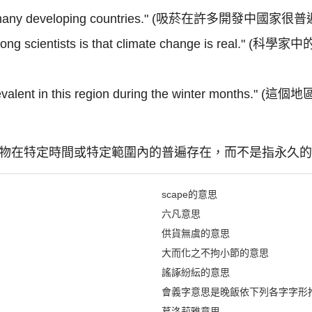
t in many developing countries." (吸菸在許多開發中國家很
n among scientists is that climate change is re
is prevalent in this region during the winter m
來強調某事物在特定時間或特定範圍內的普遍存在，而不是指永
scape的意思
六凡意思
供貨無虞的意思
大而化之不拘小節的意思
謠諑紛紜的意思
會義字意思是晚飯依下列各字字形
葛洛莉雅意思