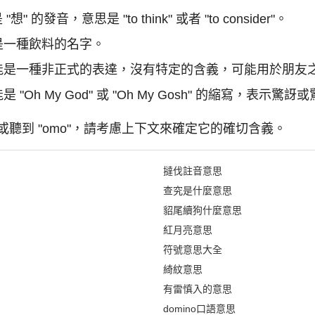
想" 的發音，意思是 "to think" 或者 "to consider"。
 是一種飲料的名字。
 可能是一種非正式的表達，沒有特定的含義，可能用於朋友
 "Oh My God" 或 "Oh My Gosh" 的縮寫，表示驚訝
聽到 "omo"，請考慮上下文來確定它的確切含義。
撻伐註音意思
查究是什麼意思
貂尾續狗什麼意思
紅月亮意思
符號意思大全
綺紋意思
有雷慎入的意思
domino口語意思