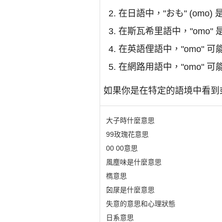
在日語中，"おも" (omo) 是 "
在斯瓦希里語中，"omo"
在英語俚語中，"omo"
在網路用語中，"omo" 可能是
如果你是在特定的語境中看到或
大子時什麼意思
99玫瑰花意思
00 00意思
風塵味是什麼意思
檇意思
囟㞗是什麼意思
失意的意思和心理狀態
日系意思