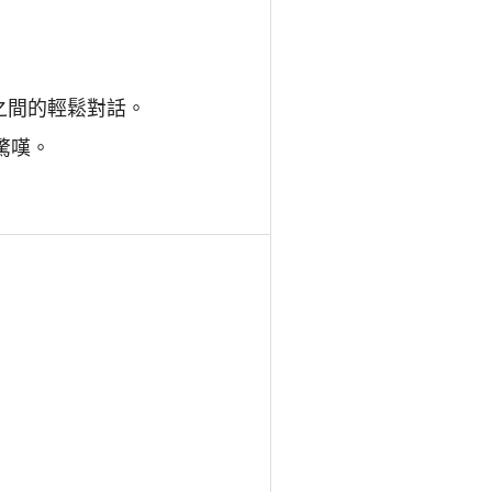
之間的輕鬆對話。
或驚嘆。