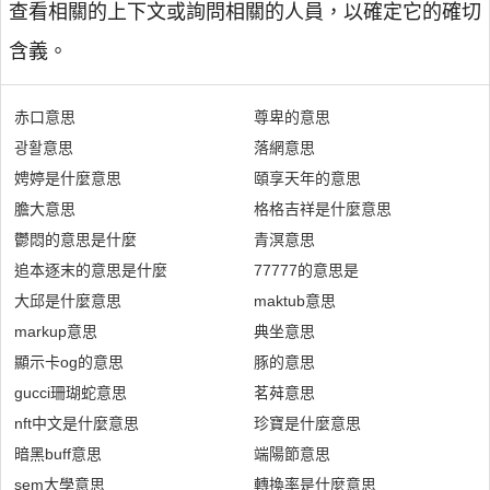
查看相關的上下文或詢問相關的人員，以確定它的確切
含義。
赤口意思
尊卑的意思
광활意思
落網意思
娉婷是什麼意思
頤享天年的意思
膽大意思
格格吉祥是什麼意思
鬱悶的意思是什麼
青溟意思
追本逐末的意思是什麼
77777的意思是
大邱是什麼意思
maktub意思
markup意思
典坐意思
顯示卡og的意思
豚的意思
gucci珊瑚蛇意思
茗荈意思
nft中文是什麼意思
珍寶是什麼意思
暗黑buff意思
端陽節意思
sem大學意思
轉換率是什麼意思