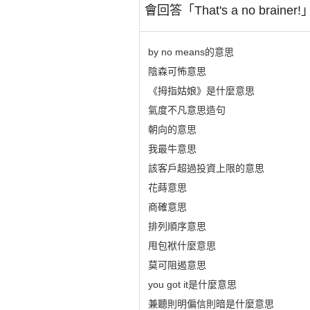
會回答「That's a no b
by no means的意思
陰森可怖意思
《拇指姑娘》是什麼意思
氣度不凡意思造句
朝向的意思
我最牛意思
該客戶超過投資上限的意思
花蒔意思
商確意思
排列順序意思
甩包袱什麼意思
莫可阻遏意思
you got it是什麼意思
兼聽則明偏信則暗是什麼意思