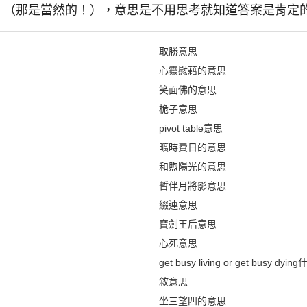
rainer!」（那是當然的！），意思是不用思考就知道答案是肯定
取勝意思
心靈慰藉的意思
笑面佛的意思
桅子意思
pivot table意思
曠時費日的意思
和煦陽光的意思
暫伴月將影意思
綴連意思
寶劍王后意思
心死意思
get busy living or get busy dy
敘意思
坐三望四的意思