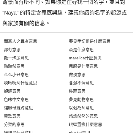
背景而有所不同。如果你是在尋找一個名字，並且對
"Naya" 的特定含義感興趣，建議你諮詢名字的起源或
與家族有關的信息。
聞寡人之耳者意思
夢見手切斷是什麼意思
都冇意思
厽是什麼意思
撒一泡尿意思
marelica什麼意思
黯黯然意思
屈服是什麼意思
么么小丑意思
做淡意思
啖吔咦珂什麼意思
含混不清意思
穎耀意思
裝蒜意思
色味中文意思
夢見動物意思
貓咪母雞蹲意思
以俄為師意思
黃歌意思
悠悠然然的意思
分櫱的意思
眼壁置換什麼意思
挹取是什麼意思
nba tot意思