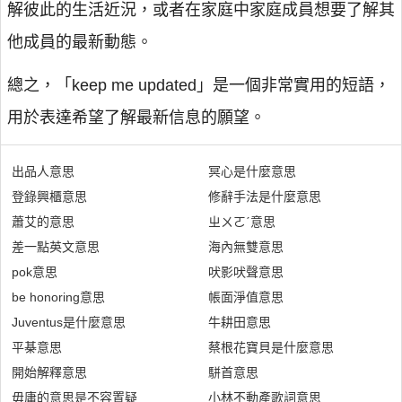
解彼此的生活近況，或者在家庭中家庭成員想要了解其
他成員的最新動態。
總之，「keep me updated」是一個非常實用的短語，
用於表達希望了解最新信息的願望。
出品人意思
冥心是什麼意思
登錄興櫃意思
修辭手法是什麼意思
蕭艾的意思
ㄓㄨㄛˊ意思
差一點英文意思
海內無雙意思
pok意思
吠影吠聲意思
be honoring意思
帳面淨值意思
Juventus是什麼意思
牛耕田意思
平棊意思
蔡根花寶貝是什麼意思
開始解釋意思
駢首意思
毋庸的意思是不容置疑
小林不動產歌詞意思