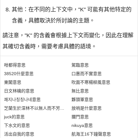
其他：在不同的上下文中，"K" 可能有其他特定的
含義，具體取決於所討論的主題。
請注意，"K" 的含義會根據上下文而變化，因此在理解
其確切含義時，需要考慮具體的語境。
咁都得意思
駕臨意思
38520什麼意思
口惠而不實意思
東閣意思
吹面不寒楊柳風意思
日文林檎的意思
無比意思
쾌지나칭칭나네意思
夥頭軍意思
芝蘭生於深林不以無人而不芳什麼意思
放哨是什麼意思
juck的意思
攔門意思
下水文的意思
nikuya意思
活出自我的意思
航海王16下鐘聲意思