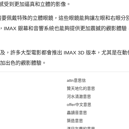
感受到更加逼真和立體的影像。
，觀眾需要佩戴特殊的立體眼鏡，這些眼鏡能夠讓左眼和右眼
，IMAX 銀幕和音響系統也能夠提供更加震撼的觀影體
漸普及，許多大型電影都會推出 IMAX 3D 版本，尤其是
供更加出色的觀影體驗。
attn意思信
贊天地化的意思
河水清澈意思
offer中文意思
畾讀音意思
築造意思
滿目灰塵的意思