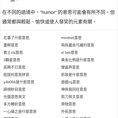
在不同的語境中，"humor" 的意思可能會有所不同，但
通常都與輕鬆、愉快或使人發笑的元素有關。
花事了什麼意思
mindset意思
晝暝意思
飛鳥盡良弓藏的意思
賓士cla意思
sl fwb意思
3顆星意思
黃金比例是什麼意思
高興不已意思
孿晶界意思
挺拔的意思拼音
拆毀是什麼意思
y4b06b是什麼意思
遊戲cg意思
諦視眇目意思
神與我同在意思
光復意思英文
剪刀英文意思
多方轉折意思
齊物意思
一心緣之是什麼意思
外拓意思