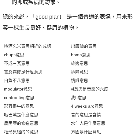
的卵或疾病的跡象。
總的來說，「good plant」是一個普通的表達，用來形
容一棵生長良好、健康的植物。
造酒忘米意思相近的成語
出廠價的意思
chups意思
bbma意思
不成三瓦意思
雄巍意思
雲愁霧慘是什麼意思
排隊意思
自負不凡意思
情識意思
modulator意思
vi意思是音樂的六度
confronting意思
我b意思
形容很牛的意思
4 weeks aro意思
咂巴嘴是什麼意思
含的意思是含情
農民曆的修造意思
水仙人是什麼意思
相形見絀的的意思
方國是什麼意思