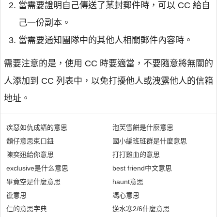
當需要證明自己傳送了某封郵件時，可以 CC 給自
己一份副本。
當需要通知團隊中的其他人相關郵件內容時。
需要注意的是，使用 CC 時要適當，不要隨意將無關的
人添加到 CC 列表中，以免打擾他人或洩露他人的信箱
地址。
疾惡如仇成語的意思
泡芙雪餅是什麼意思
頹仔意思束口鈕
國小編班班群是什麼意思
陳奕迅給你意思
打打雞血的意思
exclusive是什么意思
best friend中文意思
畢竟空是什麼意思
haunt意思
禠意思
馮心意思
仁的意思字典
逆水寒2/6什麼意思