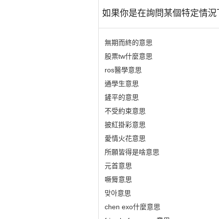
如果你是在詢問某個特定情況
無期而終的意思
股票tw什麼意思
ros醫學意思
通學生意思
鏟平的意思
不受約束意思
披紅掛彩意思
愛情火花意思
所願皆得是啥意思
元首意思
噘脣意思
맞아意思
chen exo什麼意思