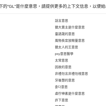
下的"GL"是什麼意思，請提供更多的上下文信息，以便
話言意思
猶大賣主是什麼意思
臺語晟的意思
風物長宜放眼量意思
猶太人的王意思
psy意思醫學
太常意思
因故的意思
非禮勿言非禮勿視意思
牙後慧的意思
줄다意思
虛佇神素是什麼意思
許下意思