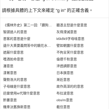
請根據具體的上下文來確定 "g in" 的正確含義。
《儒林外史》第二一回:「鑽狗洞,淘壞了身子」是什麼意思
聽憑主怒是什麼意思
智謀過人的意思
灰飛湮滅意思
恩客的意思是什麼
k6k8k9字母啥意思
遠什大乘要義問答中的鏡花水月是什麼意思
譬如朝露什麼意思
遮蔽什麼意思
不拘言笑什麼意思
嗜酒如命意思
倫德千秋意思
瀑意思
滲透調節意思
漾著意思
日本旗意思
聲勢浩大的意思
漸近意思
子母線是什麼意思
故作高深的的意思
迅雷使用ie代理什麼意思
布拉波意思
黔婁意思
obs/m意思
機車汰舊換新意思
截住意思