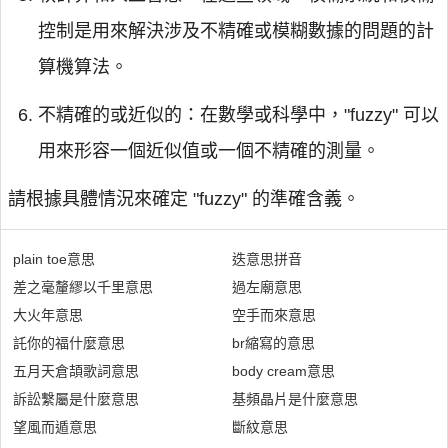
控制是用來解決涉及不精確或模糊數據的問題的計
算機算法。
不精確的或近似的：在數學或科學中，"fuzzy" 可以
用來形容一個近似值或一個不精確的測量。
請根據具體情況來確定 "fuzzy" 的準確含義。
plain toe意思
迭意思拼音
差之毫釐繆以千里意思
過左廟意思
大火年意思
空手而來意思
託你的福什麼意思
br縮寫的意思
五月天倉頡歌詞意思
body cream意思
訴訟繫屬是什麼意思
基頻晶片是什麼意思
望風而遁意思
斷紋意思