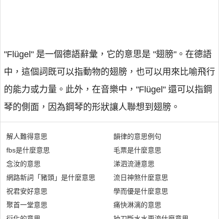
"Flügel" 是一個德語辭彙，它的意思是 "翅膀"。在德語
中，這個詞既可以指動物的翅膀，也可以用來比喻飛行
的能力或力量。此外，在音樂中，"Flügel" 還可以指鋼
琴的側面，因為鋼琴的形狀讓人聯想到翅膀。
解人難得意思
韻律的意思例句
fbs是什麼意思
毛票是什麼意思
念汝的意思
涕泗流漣意思
網路新詞「豬頭」是什麼意思
流日神煞什麼意思
祝君安好意思
學而優是什麼意思
聚首一堂意思
痛快淋漓的意思
衍化的意思
抽刀斷水水更流什麼意思