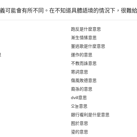
" 的含義可能會有所不同。在不知道具體語境的情況下，很難
跑反是什麼意思
漸生情愫意思
董逃歌是什麼意思
思
運作的意思
不教而誅意思
寄詞意思
傷風敗德意思
裔孫的意思
dvill意思
오늘意思
銀行複利是什麼意思
囿於意思
瑬的意思