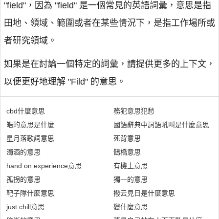
"field"，因為 "field" 是一個常見的英語詞彙，意思是指
田地、領域、範圍或者在某些情況下，是指工作場所或
者研究領域。
如果是在討論一個特定的詞彙，請提供更多的上下文，
以便更好地理解 "Fild" 的意思。
cbd什麼意思
務犯意思犯愁
皓的意思是什麼
國語辭典中詞語吼叫是什麼意思
星月落歌詞意思
死背意思
濁酒的意思
鵲橋意思
hand on experience意思
有機土意思
孤拐的意思
獨一的意思
靶子隊什麼意思
撥云見日是什麼意思
just chill意思
夑什麼意思