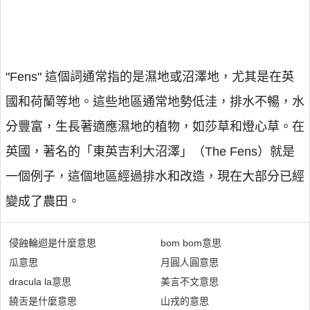
"Fens" 這個詞通常指的是濕地或沼澤地，尤其是在英
國和荷蘭等地。這些地區通常地勢低洼，排水不暢，水
分豐富，生長著適應濕地的植物，如莎草和燈心草。在
英國，著名的「東英吉利大沼澤」（The Fens）就是
一個例子，這個地區經過排水和改造，現在大部分已經
變成了農田。
侵蝕輪迴是什麼意思
bom bom意思
瓜意思
月圓人圓意思
dracula la意思
美言不文意思
饒舌是什麼意思
山戎的意思