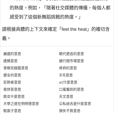
的熱度。例如，「隨著社交媒體的傳播，每個人都
感受到了這個新舞蹈挑戰的熱度。」
請根據具體的上下文來確定「feel the heat」的確切含
義。
嚴選的意思
朝代更迭的意思
建碼意思
銀行間市場意思
青眼究極龍意思
疼妳的意思
健全的意思
흐흑意思
狂熱者意思
a1什麼意思
晉拼音意思
口蜜腹劍的意思
姬女什麼意思
天文意思
大學之道在明明德意思
公私迪吉是什麼意思
駁面子意思
損失不貲意思