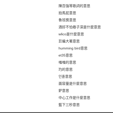
陳百強等歌詞的意思
拍馬屁意思
魯班獎意思
酒好不怕巷子深是什麼意思
wlico是什麼意思
巨編大著意思
humming bird意思
et35意思
嗤嗤的意思
玓的意思
인줄意思
面容量是什麼意思
鈩意思
中心工作是什麼意思
籃下三秒意思