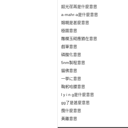
韶光荏苒是什麼意思
a-mahr-a是什麼意思
姻親是甚麼意思
極圖意思
雕欄玉砌應猶在意思
戲筆意思
磷酸化意思
5nm製程意思
貓佛意思
一挙に意思
鞠躬哈腰意思
l y i n g是什麼意思
gg了是甚麼意思
攬什麼意思
黃離意思