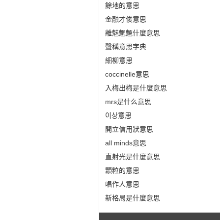
餘地的意思
金融才俊意思
離魅魍魎什麼意思
聲稱意思字典
細柳意思
coccinelle意思
入梅出梅是什麼意思
mrs是什么意思
이상意思
開立信用狀意思
all minds意思
直射光是什麼意思
顆粒的意思
唱作人意思
新格局是什麼意思