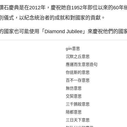
石慶典是在2012年，慶祝她自1952年即位以來的60
別儀式，以紀念統治者的成就和對國家的貢獻。
家也可能使用「Diamond Jubilee」來慶祝他們的
giin意思
沉默之丘意思
應運而生意思造句
你這斯的意思
百不一存意思
無仿意思
交契意思
三千鴉殺意思
陪都意思
三日天下意思