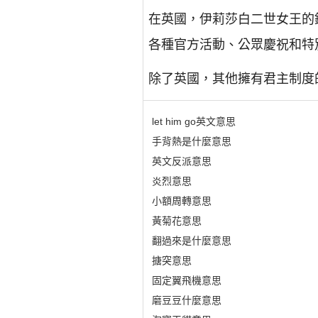
在英國，伊莉莎白二世女王的鑽
各種官方活動、公眾慶祝和特
除了英國，其他擁有君主制度的國
let him go英文意思
手背熱是什麼意思
英文反派意思
炎烈意思
小額周轉意思
黃菊花意思
翻過來是什麼意思
搪突意思
固定翼飛機意思
磨豆豆什麼意思